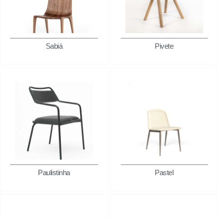
Sabiá
Pivete
Paulistinha
Pastel