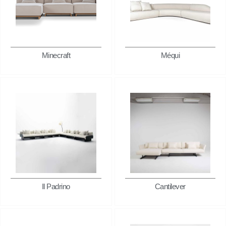
Minecraft
Méqui
Il Padrino
Cantilever