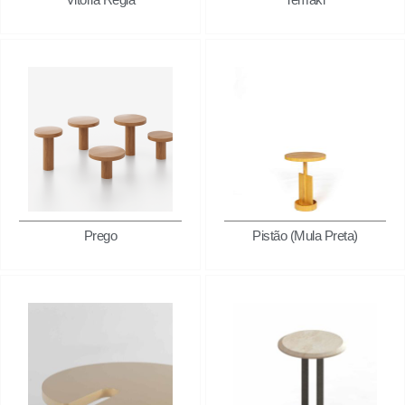
Prego
Pistão (Mula Preta)