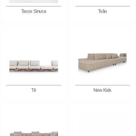
Tacos Sinuca
Tsão
Tê
New Kids