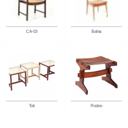
CA-03
Bahia
Toti
Rodeo