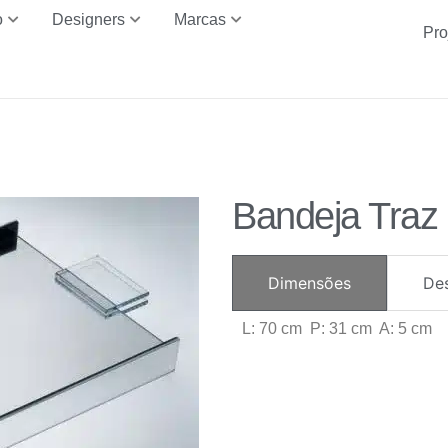
o
Designers
Marcas
Pro
Bandeja Traz
Dimensões
De
L: 70 cm P: 31 cm A: 5 cm