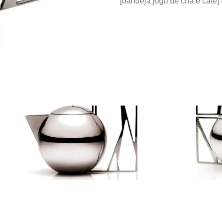
[bandeja jogo de chá e café]