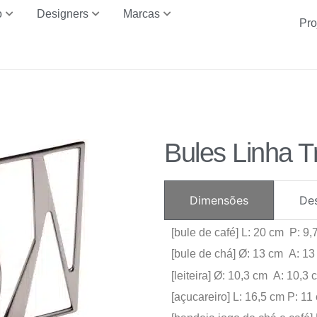
o
Designers
Marcas
Pro
Bules Linha 
Dimensões
De
[bule de café] L: 20 cm P: 9
[bule de chá] Ø: 13 cm A: 1
[leiteira] Ø: 10,3 cm A: 10,3 
[açucareiro] L: 16,5 cm P: 1