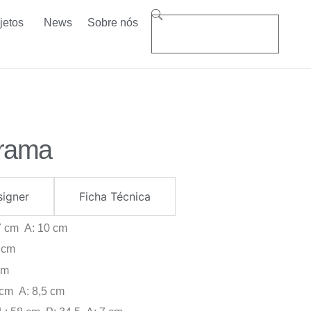
jetos
News
Sobre nós
Trama
signer
Ficha Técnica
,7 cm A: 10 cm
3 cm
cm
1 cm A: 8,5 cm