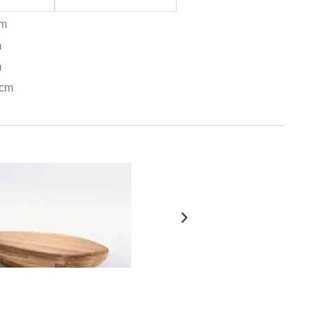
cm
m
m
 cm