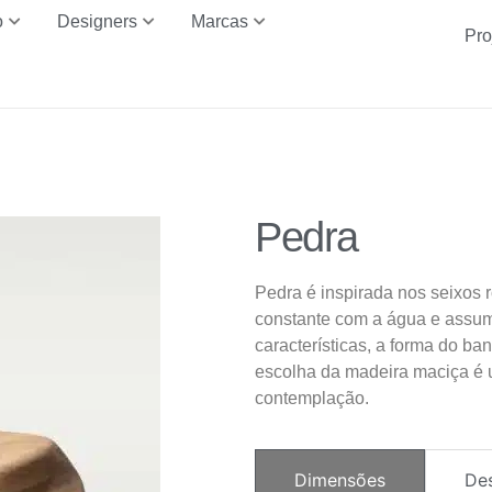
o
Designers
Marcas
Pro
Pedra
Pedra é inspirada nos seixos 
constante com a água e assum
características, a forma do ba
escolha da madeira maciça é u
contemplação.
Dimensões
De