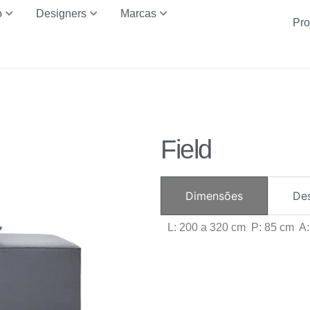
o
Designers
Marcas
Pro
Field
Dimensões
De
L: 200 a 320 cm P: 85 cm A