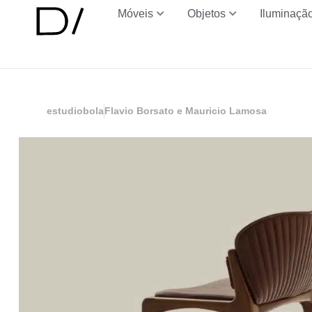
Móveis
Objetos
Iluminaçã
estudiobola
Flavio Borsato e Mauricio Lamosa