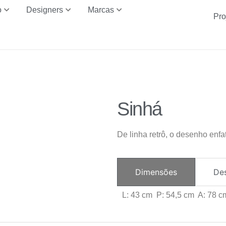
o
Designers
Marcas
Pro
Sinhá
De linha retrô, o desenho enfa
Dimensões
De
L: 43 cm P: 54,5 cm A: 78 c