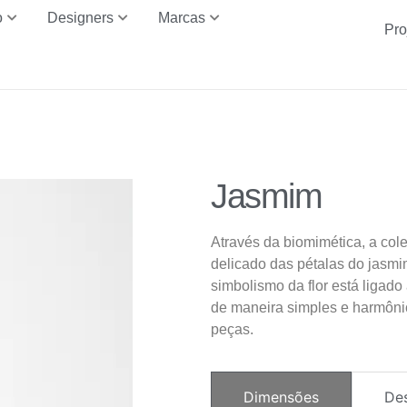
o
Designers
Marcas
Pro
Jasmim
Através da biomimética, a co
delicado das pétalas do jasmi
simbolismo da flor está ligad
de maneira simples e harmôni
peças.
Dimensões
De